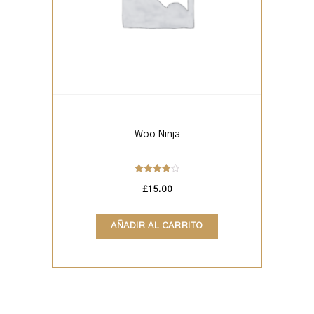
Woo Ninja
Valorado
en
£
15.00
4.00
de 5
AÑADIR AL CARRITO