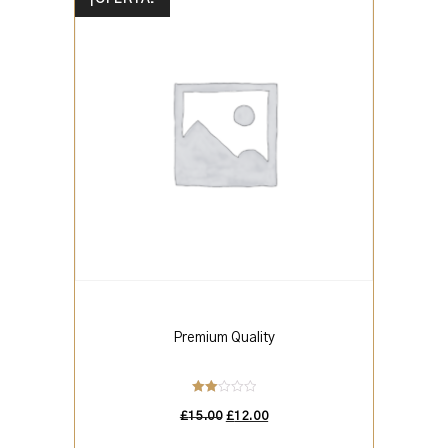
Premium Quality
Valo
rado
£
15.00
£
12.00
en
2.00