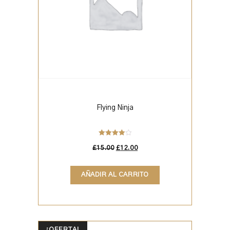
Flying Ninja
Valorado
en
£
15.00
£
12.00
4.00
de 5
AÑADIR AL CARRITO
¡OFERTA!